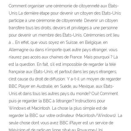
Comment organiser une cérémonie de citoyenneté aux États-
Unis La dernière étape pour devenir un citoyen des Etats-Unis
participe à une cérémonie de citoyenneté. Devenir un citoyen
transfère tous les droits, devoirs et privilèges à une personne
pour devenir un membre des États-Unis. Cérémonies ont lieu
à … En effet, que vous soyez en Suisse, en Belgique, en
Allemagne ou dans n’importe quel autre pays étranger, vous
n’aurez pas accès aux chaines de France. Mais pourquoi ? Là
est la question. En fait, s’il est impossible de regarder la télé
française aux États-Unis, et partout dans les pays étrangers,
c’est cause du droit de diffusion. Y a-t-il un moyen de regarder
BBC Player en Australie, en Suède, au Mexique, aux États-
Unis et dans tous les autres pays du monde? Oui! Comment
puis-je regarder la BBC à l’étranger? Instructions pour
Windows et Macintosh. La chose la plus simple est de
regarder la BBC sur votre ordinateur (Macintosh/Windows). La
seule chose dont vous avez BBC iPlayer est un service de
télévision et de radio en ligne situé au Royaume-Uni