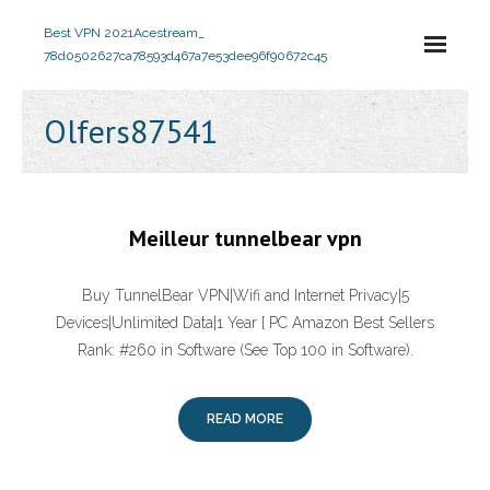
Best VPN 2021
Acestream_
78d0502627ca78593d467a7e53dee96f90672c45
Olfers87541
Meilleur tunnelbear vpn
Buy TunnelBear VPN|Wifi and Internet Privacy|5
Devices|Unlimited Data|1 Year [ PC Amazon Best Sellers
Rank: #260 in Software (See Top 100 in Software).
READ MORE