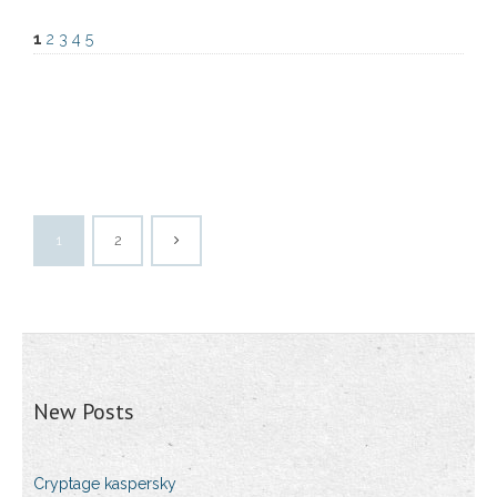
1
2
3
4
5
1
2
New Posts
Cryptage kaspersky