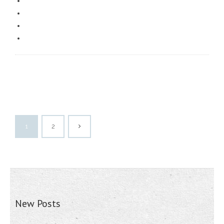
1
2
New Posts