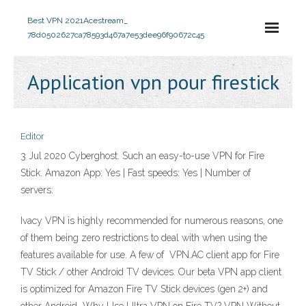
Best VPN 2021
Acestream_
78d0502627ca78593d467a7e53dee96f90672c45
Application vpn pour firestick
Editor
3 Jul 2020 Cyberghost. Such an easy-to-use VPN for Fire
Stick. Amazon App: Yes | Fast speeds: Yes | Number of
servers:
Ivacy VPN is highly recommended for numerous reasons, one
of them being zero restrictions to deal with when using the
features available for use. A few of VPN.AC client app for Fire
TV Stick / other Android TV devices. Our beta VPN app client
is optimized for Amazon Fire TV Stick devices (gen 2+) and