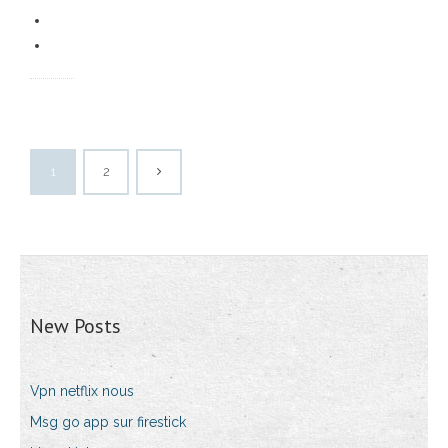
1
2
New Posts
Vpn netflix nous
Msg go app sur firestick