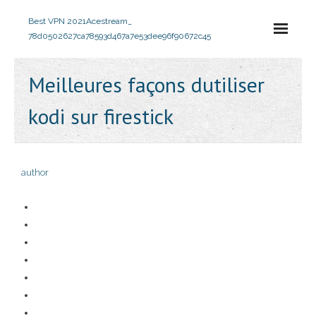
Best VPN 2021
Acestream_
78d0502627ca78593d467a7e53dee96f90672c45
Meilleures façons dutiliser
kodi sur firestick
author